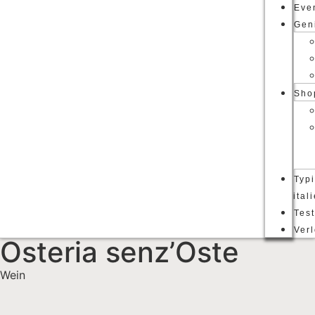
Eve
Gen
Sho
Typ
ital
Tes
Ver
Osteria senz’Oste
Wein