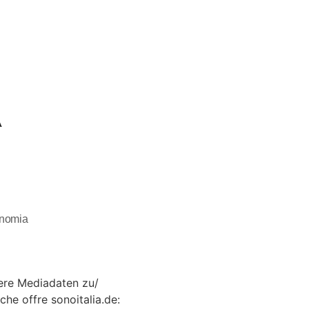
À
onomia
ere Mediadaten zu/
che offre sonoitalia.de: