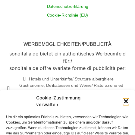
Datenschutzerklärung
Cookie-Richtlinie (EU)
WERBEMÖGLICHKEITEN/PUBBLICITÀ
sonoitalia.de bietet ein authentisches Werbeumfeld
für:/
sonoitalia.de offre svariate forme di pubblicità per:
Hotels und Unterkünfte/ Strutture alberghiere
Gastronomie, Delikatessen und Weine/ Ristorazione ed
enogastronomia
Cookie-Zustimmung
Made in Italy
verwalten
...und vieles mehr/...e molto altro
Gerne informieren wir Sie über die
Um dir ein optimales Erlebnis zu bieten, verwenden wir Technologien wie
Cookies, um Geräteinformationen zu speichern und/oder darauf
Werbemöglichkeiten und senden Ihnen unsere
zuzugreifen. Wenn du diesen Technologien zustimmst, können wir Daten
Mediadaten zu/
wie das Surfverhalten oder eindeutige IDs auf dieser Website verarbeiten.