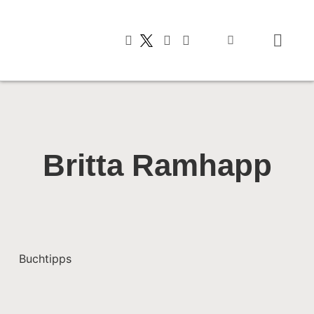
Typisch italienis
Britta Ramhapp
Buchtipps