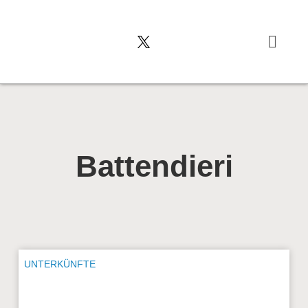
Typisch italienis
Battendieri
UNTERKÜNFTE