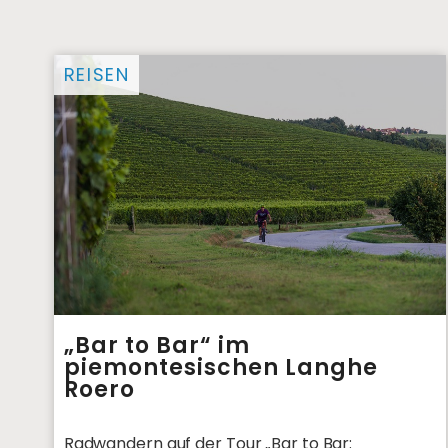
REISEN
„Bar to Bar“ im
piemontesischen Langhe
Roero
Radwandern auf der Tour „Bar to Bar: