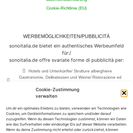
Cookie-Richtlinie (EU)
WERBEMÖGLICHKEITEN/PUBBLICITÀ
sonoitalia.de bietet ein authentisches Werbeumfeld
für:/
sonoitalia.de offre svariate forme di pubblicità per:
Hotels und Unterkünfte/ Strutture alberghiere
Gastronomie, Delikatessen und Weine/ Ristorazione ed
enogastronomia
Cookie-Zustimmung
Made in Italy
verwalten
...und vieles mehr/...e molto altro
Gerne informieren wir Sie über die
Um dir ein optimales Erlebnis zu bieten, verwenden wir Technologien wie
Cookies, um Geräteinformationen zu speichern und/oder darauf
Werbemöglichkeiten und senden Ihnen unsere
zuzugreifen. Wenn du diesen Technologien zustimmst, können wir Daten
Mediadaten zu/
wie das Surfverhalten oder eindeutige IDs auf dieser Website verarbeiten.
Volentieri Vi inviamo informazioni più approfondite
Wenn du deine Zustimmung nicht erteilst oder zurückziehst, können