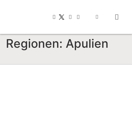
Typisch italienis
Regionen:
Apulien