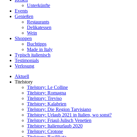
Unterkünfte
Events
Genießen
Restaurants
Delikatessen
Wein
Shoppen
Buchtipps
Made in Italy
Typisch italienisch
Testimonials
Verlosung
Aktuell
Titelstory
Titelstory: Le Colline
Titelstory: Romagna
Titelstory: Treviso
Titelstory: Kalabrien
Titelstory: Die Region Tarvisiano
Titelstory: Urlaub 2021 in Italien, wo sonst?
Titelstory: Friaul-Julisch Venetien
Titelstory: Italienurlaub 2020
Titelstory: Crotone
Titelstory: Basilikata