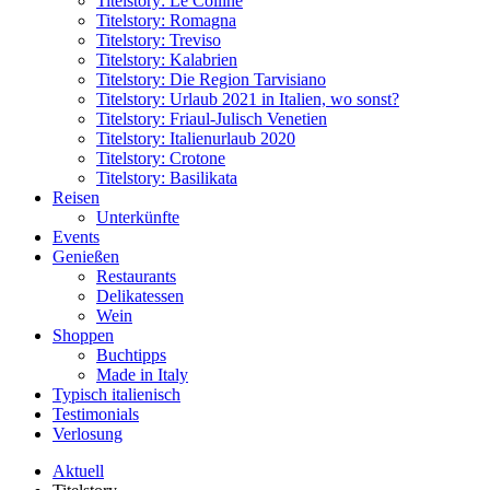
Titelstory: Le Colline
Titelstory: Romagna
Titelstory: Treviso
Titelstory: Kalabrien
Titelstory: Die Region Tarvisiano
Titelstory: Urlaub 2021 in Italien, wo sonst?
Titelstory: Friaul-Julisch Venetien
Titelstory: Italienurlaub 2020
Titelstory: Crotone
Titelstory: Basilikata
Reisen
Unterkünfte
Events
Genießen
Restaurants
Delikatessen
Wein
Shoppen
Buchtipps
Made in Italy
Typisch italienisch
Testimonials
Verlosung
Aktuell