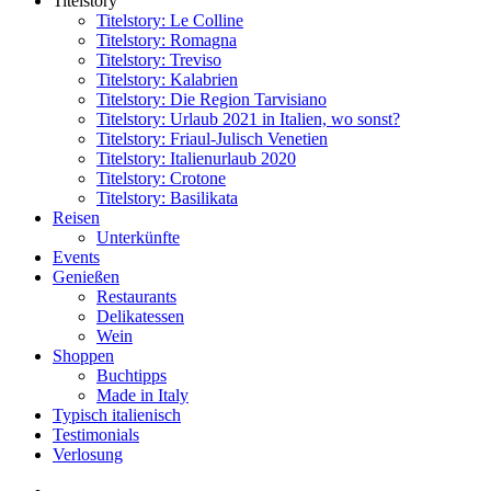
Titelstory
Titelstory: Le Colline
Titelstory: Romagna
Titelstory: Treviso
Titelstory: Kalabrien
Titelstory: Die Region Tarvisiano
Titelstory: Urlaub 2021 in Italien, wo sonst?
Titelstory: Friaul-Julisch Venetien
Titelstory: Italienurlaub 2020
Titelstory: Crotone
Titelstory: Basilikata
Reisen
Unterkünfte
Events
Genießen
Restaurants
Delikatessen
Wein
Shoppen
Buchtipps
Made in Italy
Typisch italienisch
Testimonials
Verlosung