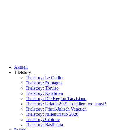
Aktuell
Titelstory
Titelstory: Le Colline
Titelstory: Romagna
Titelstory: Treviso
Titelstory: Kalabrien
Titelstory: Die Region Tarvisiano
Titelstory: Urlaub 2021 in Italien, wo sonst?
Titelstory: Friaul-Julisch Venetien
Titelstory: Italienurlaub 2020
Titelstory: Crotone
Titelstory: Basilikata
Reisen