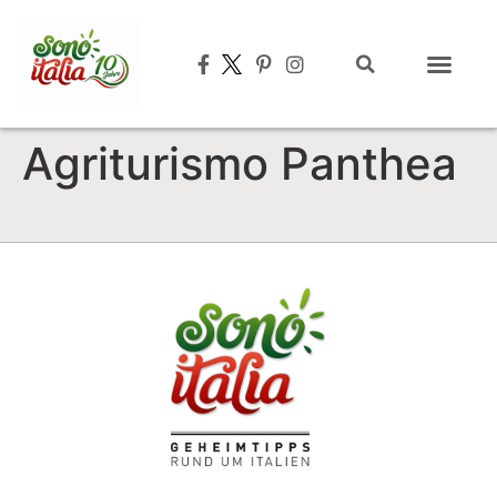
Typisch italien
Agriturismo Panthea