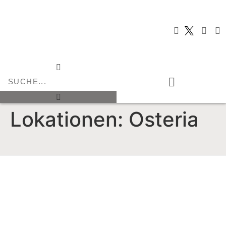
Lokationen:
Osteria
Typisch italienisch