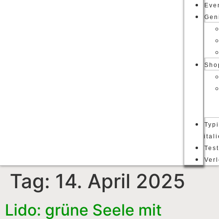
Eve
Gen
Sho
Typ
ital
Tes
Ver
Tag:
14. April 2025
Lido: grüne Seele mit